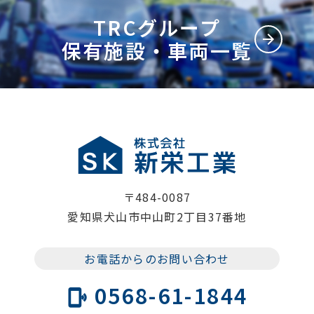
TRCグループ
arrow_forward
保有施設・車両一覧
〒484-0087
愛知県犬山市中山町2丁目37番地
お電話からのお問い合わせ
0568-61-1844
phonelink_ring