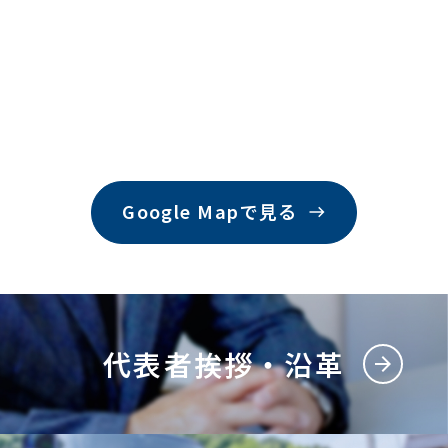
Google Mapで見る
east
代表者挨拶・沿革
arrow_forward